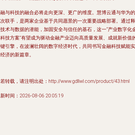
金融与科技的融合必将走向更深、更广的维度。慧博云通与华为
此次联手，是两家企业基于共同愿景的一次重要战略部署。通过
放技术与数据的潜能，加固安全与信任的基石，这一“产业数字化
融科技方案”有望成为驱动金融产业迈向高质量发展、成就新价值
关键引擎，在波澜壮阔的数字经济时代，共同书写金融科技赋能
体经济的新篇章。
若转载，请注明出处：http://www.gdllwl.com/product/43.html
新时间：2026-08-06 20:05:19