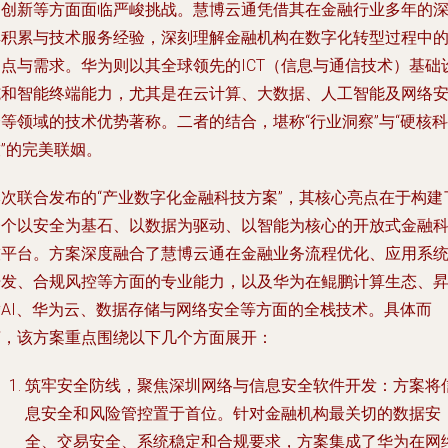
务创新等方面面临严峻挑战。慧博云通凭借其在金融行业多年的
厚积累与技术服务经验，深刻理解金融机构在数字化转型过程中
痛点与需求。华为则以其全球领先的ICT（信息与通信技术）基础
施和智能终端能力，尤其是在云计算、大数据、人工智能及网络
等领域的技术优势著称。二者的结合，堪称“行业洞察”与“硬核科
”的完美联姻。
本次联合发布的“产业数字化金融科技方案”，其核心亮点在于构建
一个以安全为基石、以数据为驱动、以智能为核心的开放式金融
技平台。方案深度融合了慧博云通在金融业务流程优化、应用系
开发、合规风控等方面的专业能力，以及华为在鲲鹏计算生态、
腾AI、华为云、数据存储与网络安全等方面的全栈技术。具体而
言，该方案重点围绕以下几个方面展开：
筑牢安全防线，聚焦深圳网络与信息安全软件开发
：方案将
息安全和风险管控置于首位。针对金融机构最关切的数据安
全、交易安全、系统稳定和合规要求，方案集成了华为在网