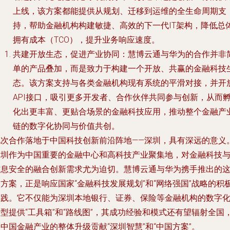
上线，该方案都能提供从规划、迁移到运维的全生命周期支
持，帮助金融机构构建敏捷、高效的下一代IT架构，降低总
拥有成本（TCO），提升业务响应速度。
共建开放生态，促进产业协同
：慧博云通与华为的合作并非
单的产品叠加，而是致力于构建一个开放、共赢的金融科技
态。该方案支持与各类金融机构现有系统的平滑对接，并开
API接口，吸引更多开发者、合作伙伴共同参与创新，从而
化出更丰富、更贴合场景的金融科技应用，推动整个金融产
链的数字化协同与价值共创。
此次合作落地于中国科技创新前沿阵地——深圳，具有深远的意义
深圳作为中国重要的金融中心和高科技产业聚集地，对金融科技
信息安全的融合创新需求尤为迫切。慧博云通与华为携手推出的
方案，正是响应国家“金融科技发展规划”和“网络强国”战略的积
实践。它不仅能为深圳本地银行、证券、保险等金融机构的数字
型提供“工具箱”和“路线图”，其成功经验和模式还有望辐射全国
中国金融产业的整体升级贡献“深圳智慧”和“中国方案”。