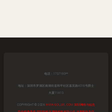
电话：1737193**
地址：深圳市罗湖区南湖街道和平社区嘉宾路4018号爵士
大厦11A13
COPYRIGHT © 2026
WWW.GDLLWL.COM
深圳网络与信息
安全软件开发
深圳市铃蓝网络科技有限公司
深圳网络与信