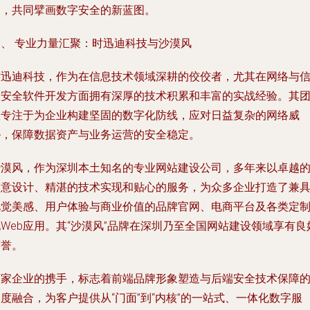
案，共同擘画数字安全的新蓝图。
一、 专业力量汇聚：时迅迪科技与沙漠风
时迅迪科技，作为在信息技术领域深耕的佼佼者，尤其在网络与
息安全软件开发方面拥有深厚的技术积累和丰富的实战经验。其
队专注于为企业构建坚固的数字化防线，应对日益复杂的网络威
胁，保障数据资产与业务运营的安全稳定。
沙漠风，作为深圳本土知名的专业网站建设公司，多年来以卓越
创意设计、精湛的技术实现和贴心的服务，为众多企业打造了兼
视觉美感、用户体验与商业价值的品牌官网、电商平台及各类定
Web应用。其“沙漠风”品牌在深圳乃至全国网站建设领域享有良
声誉。
两家企业的携手，标志着前端品牌形象塑造与后端安全技术保障
度融合，为客户提供从“门面”到“内核”的一站式、一体化数字服